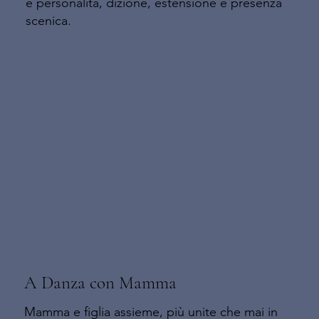
e personalità, dizione, estensione e presenza
scenica.
A Danza con Mamma
Mamma e figlia assieme, più unite che mai in