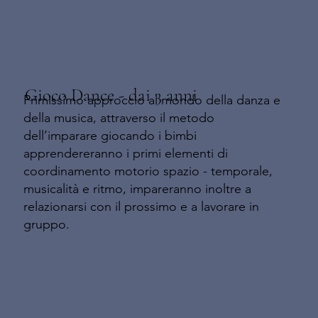
Gioco Dance - dai 3 anni
Primissimo approccio al mondo della danza e
della musica, attraverso il metodo
dell’imparare giocando i bimbi
apprendereranno i primi elementi di
coordinamento motorio spazio - temporale,
musicalità e ritmo, impareranno inoltre a
relazionarsi con il prossimo e a lavorare in
gruppo.